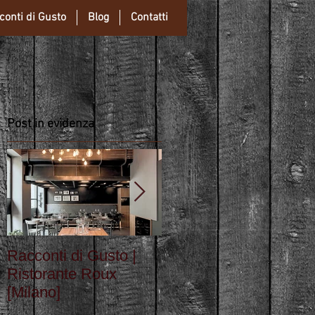
conti di Gusto
Blog
Contatti
Post in evidenza
Racconti di Gusto |
Antica Osteria Via
Ristorante Roux
Gluck, alla scoperta
[Milano]
del vero sapore
dell'osteria di Milano