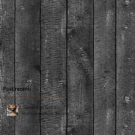
Post recenti
Racconti di Gusto |
Ristorante Roux [Milano]