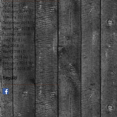
June 2019
(1)
1 post
February 2019
(1)
1 post
January 2019
(1)
1 post
December 2018
(1)
1 post
November 2018
(3)
3 posts
October 2018
(4)
4 posts
June 2018
(1)
1 post
May 2018
(3)
3 posts
April 2018
(1)
1 post
March 2018
(4)
4 posts
February 2018
(6)
6 posts
January 2018
(5)
5 posts
Seguici