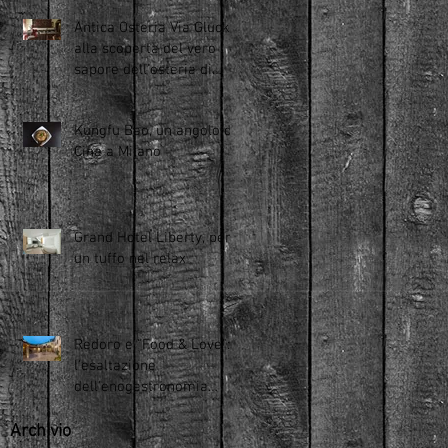
Antica Osteria Via Gluck,
alla scoperta del vero
sapore dell'osteria di
Milano
Kungfu Bao, un angolo di
Cina a Milano
Grand Hotel Liberty, per
un tuffo nel relax
Redoro e "Food & Love":
l'esaltazione
dell'enogastronomia
d'eccellenza
Archivio