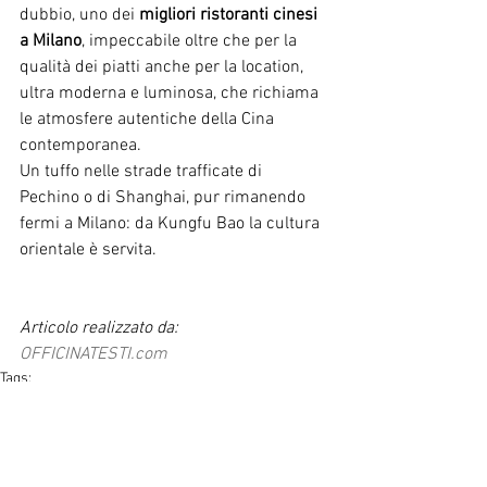
dubbio, uno dei 
migliori ristoranti cinesi 
a Milano
, impeccabile oltre che per la 
qualità dei piatti anche per la location, 
ultra moderna e luminosa, che richiama 
le atmosfere autentiche della Cina 
contemporanea.
Un tuffo nelle strade trafficate di 
Pechino o di Shanghai, pur rimanendo 
fermi a Milano: da Kungfu Bao la cultura 
orientale è servita.
Articolo realizzato da: 
OFFICINATESTI.com
Tags:
ad
ristorante milano
Kungfu Bao
Ravioli cinesi
Porco Bao
ristorante cinese