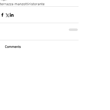
terrazza manzotti
ristorante
Comments
Write a comment...
Post in evidenza