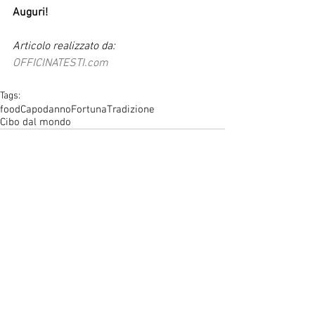
Auguri!
Articolo realizzato da: 
OFFICINATESTI.com
Tags:
food
Capodanno
Fortuna
Tradizione
Cibo dal mondo
Comments
Write a comment...