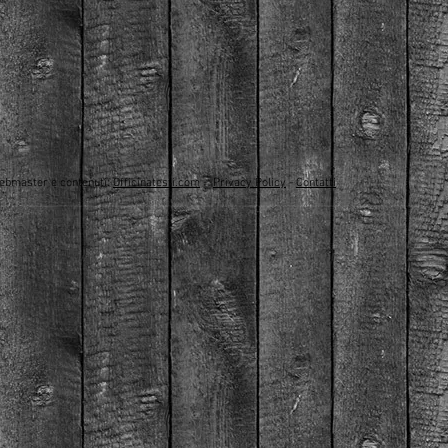
ebmaster e contenuti:
Officinatesti.com
-
Privacy Policy
-
Contatti