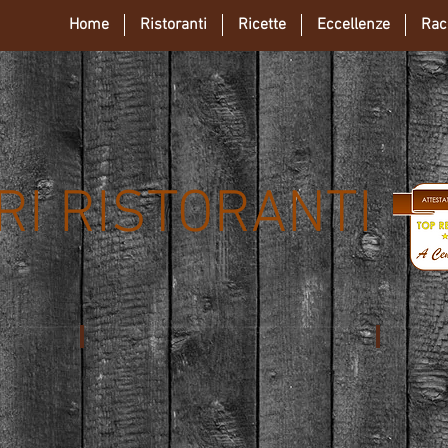
Home
Ristoranti
Ricette
Eccellenze
Rac
ORI RISTORANTI
iego
***** Ristorante Vite
**** Ri
Coriano
Rimini
(RN)