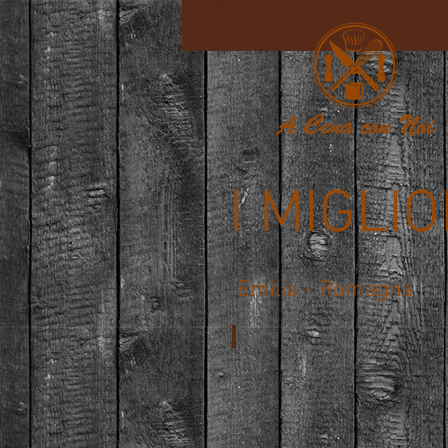
I MIGLI
Emilia - Romagna
***** Ristorante Patty da D
Riccione