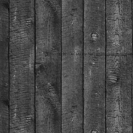
​© 2011 A Cena con Noi -
info@acenaconnoi.it
- W