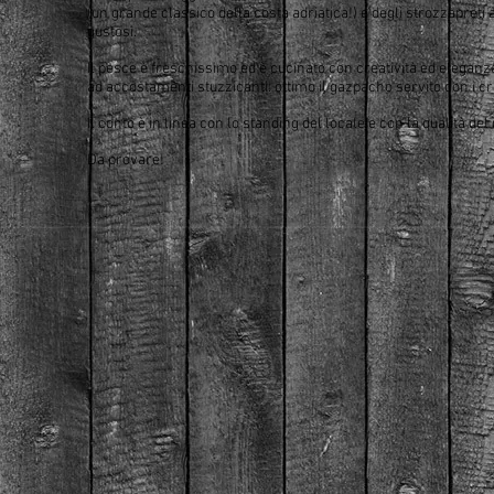
(un grande classico della costa adriatica!) e degli strozzapreti 
gustosi.
Il pesce è freschissimo ed è cucinato con creatività ed eleganz
ad accostamenti stuzzicanti: ottimo il gazpacho servito con i cr
Il conto è in linea con lo standing del locale e con la qualità del 
Da provare!