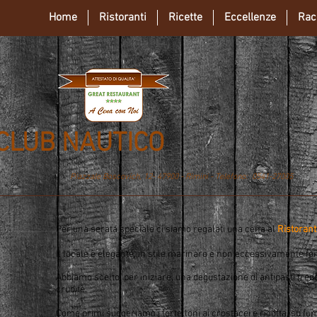
Home
Ristoranti
Ricette
Eccellenze
Rac
CLUB NAUTICO
Piazzale Boscovich, 12- 47900 - Rimini - Telefono: 0541-27005
Per una serata speciale ci siamo regalati una cena al
Ristorant
Il locale è elegante, in stile marinaro e non eccessivamente for
Abbiamo scelto, per iniziare, una degustazione di antipasti fredd
cruditè.
Come primi suggeriamo i tortelloni ai crostacei e ricotta, su f