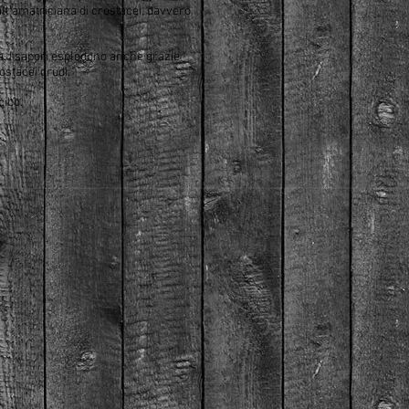
all'amatriciana di crostacei, davvero
a. I sapori esplodono anche grazie
ostacei crudi.
cibo.