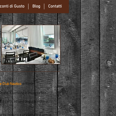
conti di Gusto
Blog
Contatti
e Club Nautico
di Rimini.
male, il servizio è impeccabile.
i e caldi, ed una degustazione di
umetto leggero e profumato di pesce