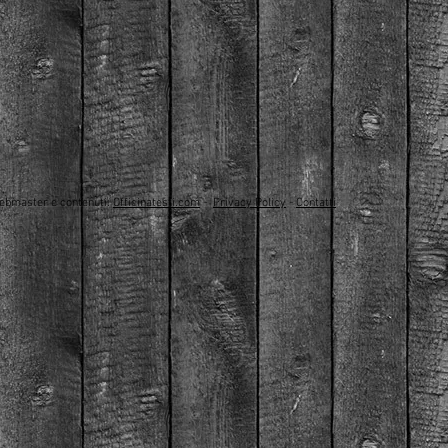
ebmaster e contenuti:
Officinatesti.com
-
Privacy Policy
-
Contatti