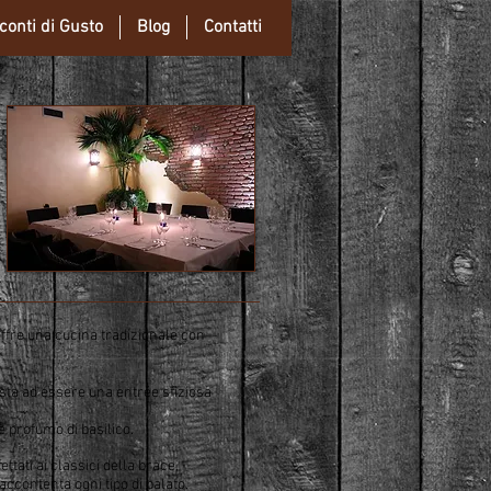
conti di Gusto
Blog
Contatti
fre una cucina tradizionale con
esta ad essere una entrée sfiziosa
e profumo di basilico.
ettati ai classici della brace,
accontenta ogni tipo di palato.