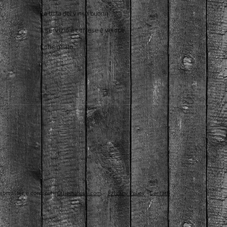
La lista dei vini è buona.
Il servizio è cortese e veloce.
Consigliato.
ebmaster e contenuti:
Officinatesti.com
-
Privacy Policy
-
Contatti