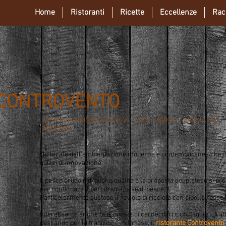
Home
Ristoranti
Ricette
Eccellenze
Rac
 CONTROVENTO
Via Giovanni Battista Fauchè, 8 - 20154 - Milano - Telefono: 02-
37920389
Un locale dall'ambientazione moderna e contemporanea che of
guizzi di innovazione.
Il pesce crudo è di buona qualità e la proposta del plateau si pr
per continuare il percorso a base di pesce.
Particolarmente gustoso il raviolo di ricciola con cipolle rosse 
Interessante anche la proposta di carne: dai ricchi taglieri di aff
passando per la tradizione milanese, il
ristorante Controvento