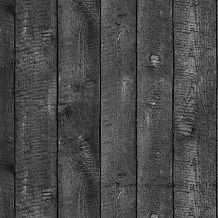
​© 2011 A Cena con Noi -
info@acenaconnoi.it
- W